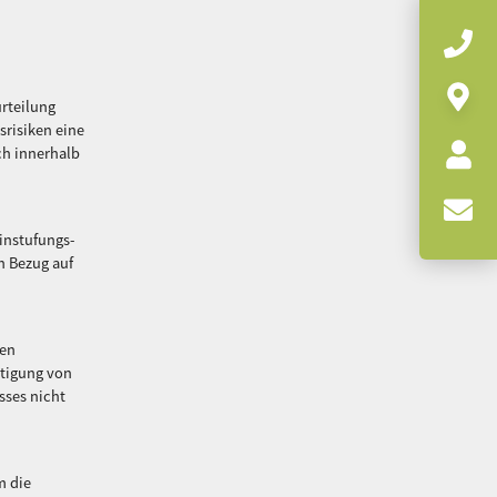
urteilung
srisiken eine
ch innerhalb
instufungs-
n Bezug auf
den
htigung von
sses nicht
m die