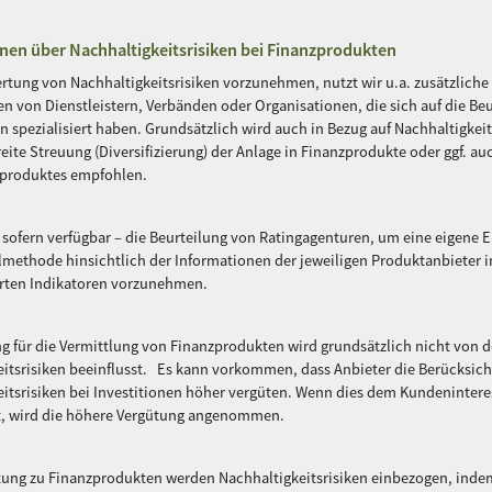
nen über Nachhaltigkeitsrisiken bei Finanzprodukten
tung von Nachhaltigkeitsrisiken vorzunehmen, nutzt wir u.a. zusätzliche
n von Dienstleistern, Verbänden oder Organisationen, die sich auf die Be
en spezialisiert haben. Grundsätzlich wird auch in Bezug auf Nachhaltigkeit
eite Streuung (Diversifizierung) der Anlage in Finanzprodukte oder ggf. au
zproduktes empfohlen.
 sofern verfügbar – die Beurteilung von Ratingagenturen, um eine eigene E
methode hinsichtlich der Informationen der jeweiligen Produktanbieter i
hrten Indikatoren vorzunehmen.
g für die Vermittlung von Finanzprodukten wird grundsätzlich nicht von 
itsrisiken beeinflusst. Es kann vorkommen, dass Anbieter die Berücksic
itsrisiken bei Investitionen höher vergüten. Wenn dies dem Kundenintere
t, wird die höhere Vergütung angenommen.
atung zu Finanzprodukten werden Nachhaltigkeitsrisiken einbezogen, inde