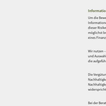
Informatio
Um die Bewer
Informatione
dieser Risik
möglichst br
eines Finan
Wir nutzen –
und Auswahl
die aufgefü
Die Vergütun
Nachhaltigke
Nachhaltigke
widersprich
Bei der Ber