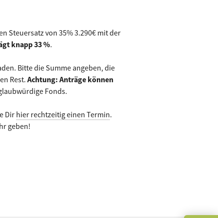
n Steuersatz von 35% 3.290€ mit der
rägt knapp 33 %
.
aden. Bitte die Summe angeben, die
en Rest.
Achtung: Anträge können
g glaubwürdige Fonds.
re Dir
hier rechtzeitig einen Termin
.
hr geben!