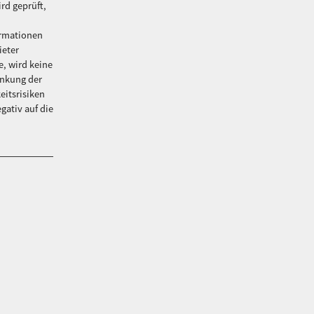
rd geprüft,
ormationen
ieter
e, wird keine
änkung der
eitsrisiken
gativ auf die