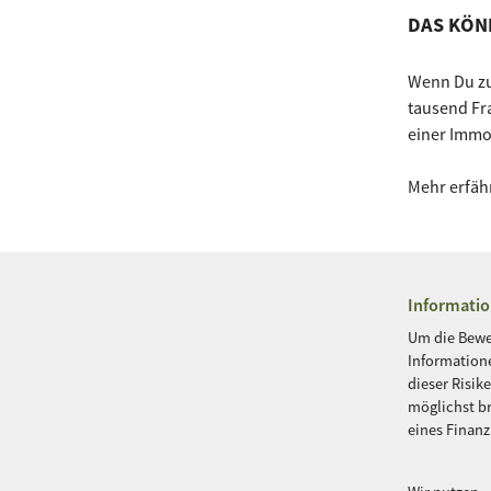
DAS KÖN
Wenn Du zu
tausend Fra
einer Immob
Mehr erfäh
Informatio
Um die Bewer
Informatione
dieser Risik
möglichst br
eines Finan