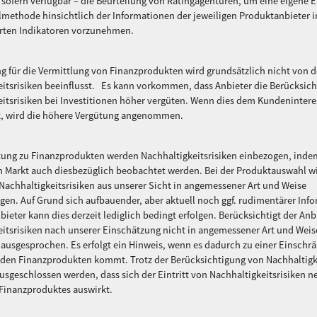
 sofern verfügbar – die Beurteilung von Ratingagenturen, um eine eigene E
methode hinsichtlich der Informationen der jeweiligen Produktanbieter i
hrten Indikatoren vorzunehmen.
g für die Vermittlung von Finanzprodukten wird grundsätzlich nicht von 
itsrisiken beeinflusst. Es kann vorkommen, dass Anbieter die Berücksic
itsrisiken bei Investitionen höher vergüten. Wenn dies dem Kundenintere
t, wird die höhere Vergütung angenommen.
atung zu Finanzprodukten werden Nachhaltigkeitsrisiken einbezogen, inde
 Markt auch diesbezüglich beobachtet werden. Bei der Produktauswahl wi
Nachhaltigkeitsrisiken aus unserer Sicht in angemessener Art und Weise
gen. Auf Grund sich aufbauender, aber aktuell noch ggf. rudimentärer Inf
bieter kann dies derzeit lediglich bedingt erfolgen. Berücksichtigt der Anb
itsrisiken nach unserer Einschätzung nicht in angemessener Art und Weis
ausgesprochen. Es erfolgt ein Hinweis, wenn es dadurch zu einer Einschr
 den Finanzprodukten kommt. Trotz der Berücksichtigung von Nachhaltigk
usgeschlossen werden, dass sich der Eintritt von Nachhaltigkeitsrisiken ne
 Finanzproduktes auswirkt.