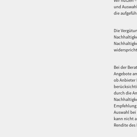
Wir nutzen –
und Auswahl
die aufgefü
Die Vergütun
Nachhaltigke
Nachhaltigke
widersprich
Bei der Ber
Angebote am
ob Anbieter 
berücksichti
durch die An
Nachhaltigke
Empfehlung 
Auswahl bei
kann nicht a
Rendite des