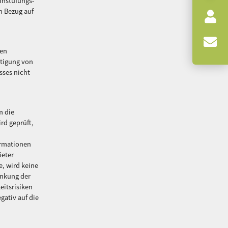
instufungs-
n Bezug auf
den
htigung von
sses nicht
m die
rd geprüft,
ormationen
ieter
e, wird keine
änkung der
eitsrisiken
gativ auf die