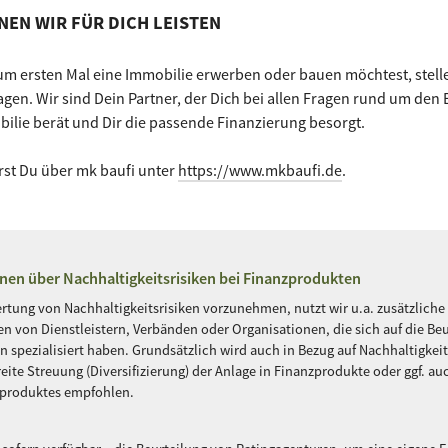
NEN WIR FÜR DICH LEISTEN
m ersten Mal eine Immobilie erwerben oder bauen möchtest, stelle
gen. Wir sind Dein Partner, der Dich bei allen Fragen rund um den
ilie berät und Dir die passende Finanzierung besorgt.
rst Du über mk baufi unter
https://www.mkbaufi.de
.
nen über Nachhaltigkeitsrisiken bei Finanzprodukten
tung von Nachhaltigkeitsrisiken vorzunehmen, nutzt wir u.a. zusätzliche
n von Dienstleistern, Verbänden oder Organisationen, die sich auf die Be
en spezialisiert haben. Grundsätzlich wird auch in Bezug auf Nachhaltigkeit
eite Streuung (Diversifizierung) der Anlage in Finanzprodukte oder ggf. au
zproduktes empfohlen.