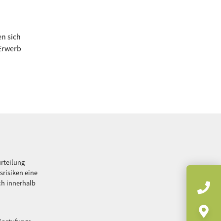
n sich
 Erwerb
urteilung
srisiken eine
ch innerhalb