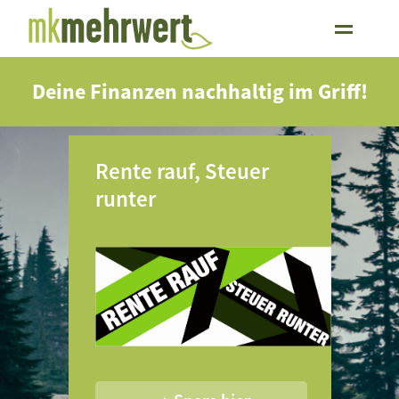
Deine Finanzen nachhaltig im Griff!
er-Info
Rente rauf, Steuer
Wir su
otel II"
runter
Bankka
Invest